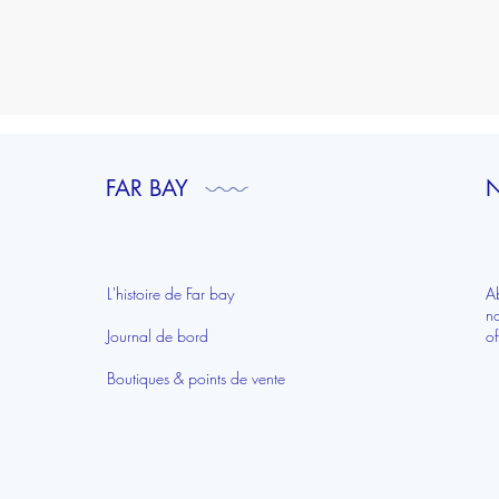
Aperçu rapide
FAR BAY
N
L'histoire de Far bay
A
n
Journal de bord
of
Boutiques & points de vente