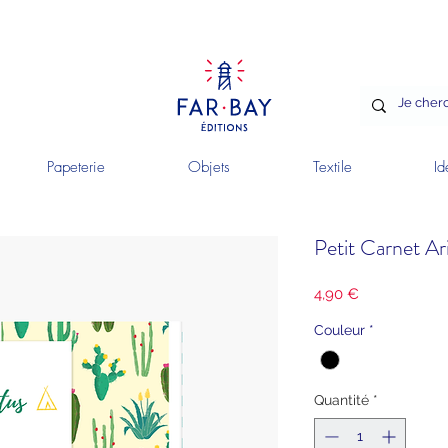
Papeterie
Objets
Textile
Id
Petit Carnet Ari
Prix
4,90 €
Couleur
*
Quantité
*