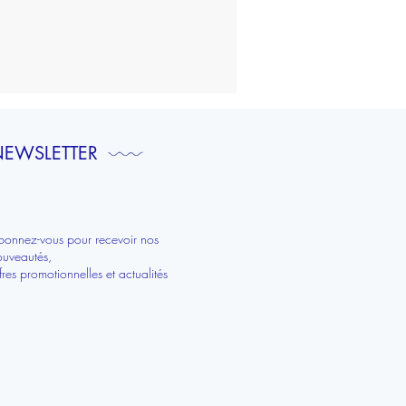
To
do
list
|
Bretagne
EWSLETTER
bonnez-vous pour recevoir nos
ouveautés,
fres promotionnelles et actualités