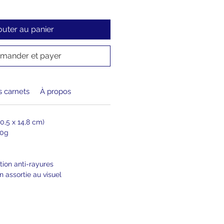
outer au panier
ander et payer
 carnets
À propos
0,5 x 14,8 cm)
80g
ition anti-rayures
n assortie au visuel