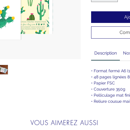
Aj
Comm
Description
Nos
• Format fermé A6 (1
• 48 pages lignées 
• Papier FSC
• Couverture 350g
• Pelliculage mat fin
• Reliure cousue mai
VOUS AIMEREZ AUSSI