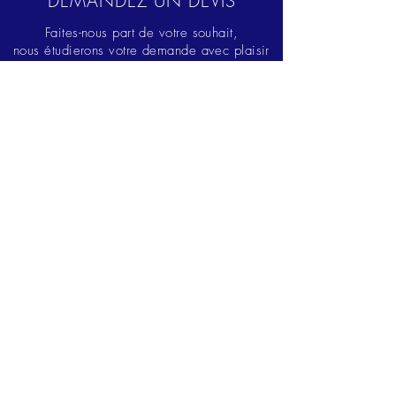
DEMANDEZ UN DEVIS
Faites-nous part de votre souhait,
nous étudierons votre demande avec plaisir
!
Adressez-nous votre demande via notre
formulaire, ou contactez-nous directement :
02 23 24 64 94
hello@far-bay.com