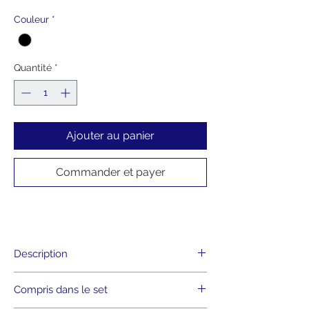
original
promotionnel
Couleur
*
Quantité
*
Ajouter au panier
Commander et payer
Description
• Format fermé A5 (14,5 x 21 cm)
Compris dans le set
• 64 pages lignées 80g
• Papier FSC