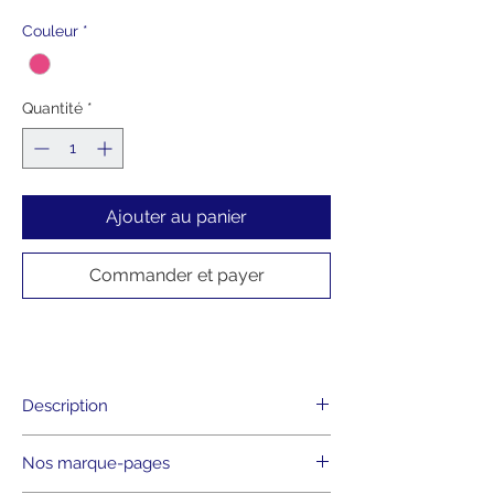
Couleur
*
Quantité
*
Ajouter au panier
Commander et payer
Description
• Format 5 x 20 cm
Nos marque-pages
• 350 g
• Papier FSC