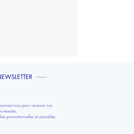
To
do
list
|
Bretagne
EWSLETTER
bonnez-vous pour recevoir nos
ouveautés,
fres promotionnelles et actualités