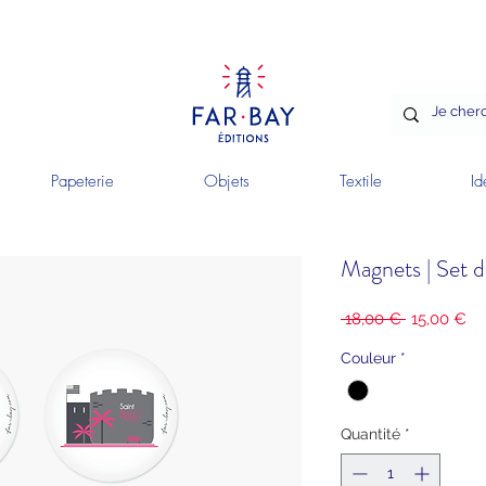
Papeterie
Objets
Textile
Id
Magnets | Set d
Prix
Pri
 18,00 € 
15,00 €
original
pr
Couleur
*
Quantité
*