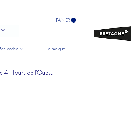
PANIER
ées cadeaux
La marque
e 4 | Tours de l'Ouest
x
omotionnel