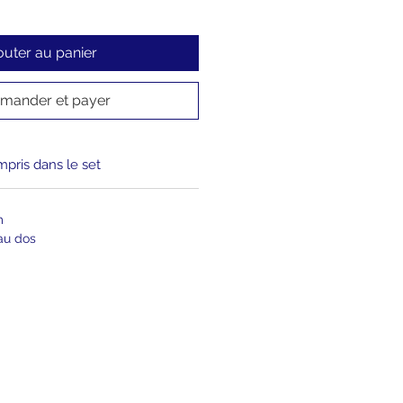
outer au panier
ander et payer
pris dans le set
cm
 au dos