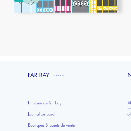
Aperçu rapide
FAR BAY
N
L'histoire de Far bay
A
n
Journal de bord
of
Boutiques & points de vente