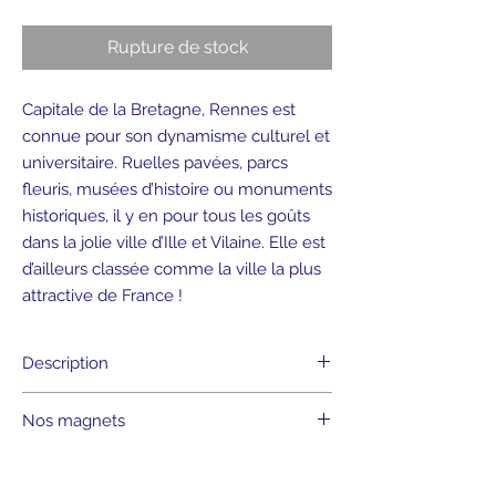
Rupture de stock
Capitale de la Bretagne, Rennes est
connue pour son dynamisme culturel et
universitaire. Ruelles pavées, parcs
fleuris, musées d’histoire ou monuments
historiques, il y en pour tous les goûts
dans la jolie ville d’Ille et Vilaine. Elle est
d’ailleurs classée comme la ville la plus
attractive de France !
Description
• Format rond 5,6 cm
Nos magnets
• Aimant de fixation au dos
• Pelliculage Mat
Customisez votre frigo à l’image de votre
ville bretonne préférée ! Nos magnets