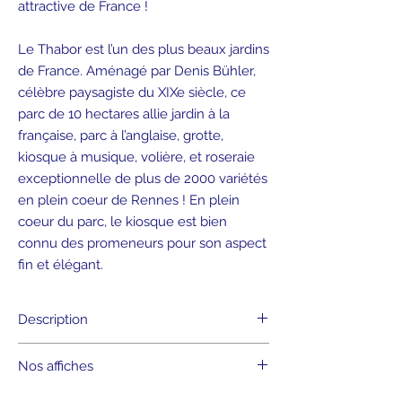
attractive de France !
Le Thabor est l’un des plus beaux jardins
de France. Aménagé par Denis Bühler,
célèbre paysagiste du XIXe siècle, ce
parc de 10 hectares allie jardin à la
française, parc à l’anglaise, grotte,
kiosque à musique, volière, et roseraie
exceptionnelle de plus de 2000 variétés
en plein coeur de Rennes ! En plein
coeur du parc, le kiosque est bien
connu des promeneurs pour son aspect
fin et élégant.
Description
• Format 30 x 40 cm
Nos affiches
• Papier de création 216g
• Papier FSC