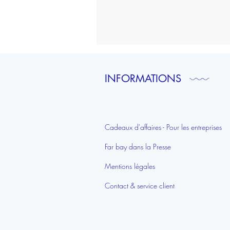
To
do
list
|
Rennes
INFORMATIONS
Cadeaux d'affaires - Pour les entreprises
Far bay dans la Presse
Mentions légales
Contact & service client