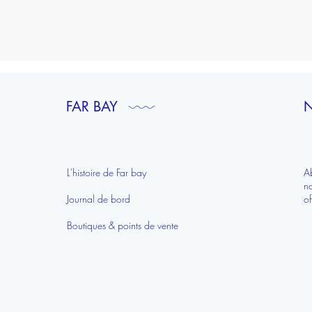
Aperçu rapide
FAR BAY
N
L'histoire de Far bay
A
n
Journal de bord
of
Boutiques & points de vente