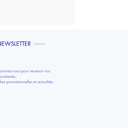
To
do
list
|
Bretagne
EWSLETTER
bonnez-vous pour recevoir nos
ouveautés,
fres promotionnelles et actualités