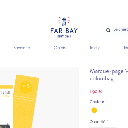
Papeterie
Objets
Textile
Id
Marque-page Va
colombage
Prix
1,90 €
Couleur
*
Quantité
*