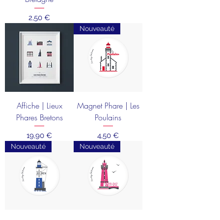
Prix
2,50 €
Nouveauté
Affiche | Lieux
Magnet Phare | Les
Phares Bretons
Poulains
Prix
Prix
19,90 €
4,50 €
Nouveauté
Nouveauté