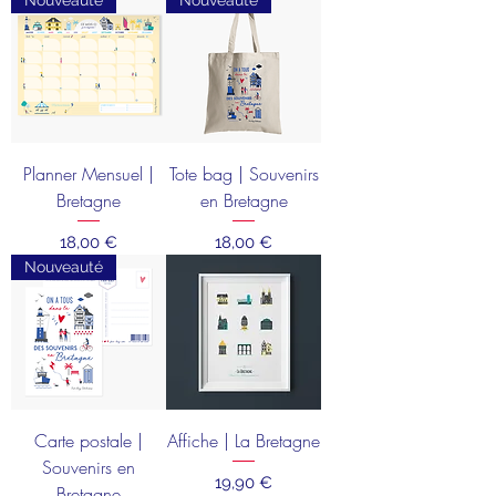
Planner Mensuel |
Tote bag | Souvenirs
Bretagne
en Bretagne
Prix
Prix
18,00 €
18,00 €
Nouveauté
Carte postale |
Affiche | La Bretagne
Souvenirs en
Prix
19,90 €
Bretagne