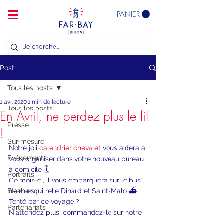
PANIER
Post
Tous les posts
1 avr. 2020
1 min de lecture
Tous les posts
En Avril, ne perdez plus le fil
Presse
!
Sur-mesure
Notre joli 
calendrier chevalet
 vous aidera à 
Événements
vous organiser dans votre nouveau bureau 
à domicile 🗓️
Portraits
Ce mois-ci, il vous embarquera sur le bus 
Freebies
de mer qui relie Dinard et Saint-Malo ⛴️  
Tenté par ce voyage ? 
Partenariats
N'attendez plus, commandez-le sur notre 