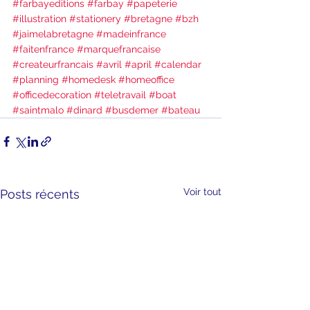
#farbayeditions
#farbay
#papeterie
#illustration
#stationery
#bretagne
#bzh
#jaimelabretagne
#madeinfrance
#faitenfrance
#marquefrancaise
#createurfrancais
#avril
#april
#calendar
#planning
#homedesk
#homeoffice
#officedecoration
#teletravail
#boat
#saintmalo
#dinard
#busdemer
#bateau
Voir tout
Posts récents