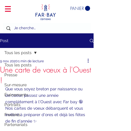
PANIER
Post
Tous les posts
9 nov. 2020
1 min de lecture
Tous les posts
Une carte de vœux à l'Ouest
Presse
!
Sur-mesure
Que vous soyez breton par naissance ou 
Événements
de coeur, passez une année 
complètement à l'Ouest avec Far bay 🤪 
Portraits
Nos cartes de voeux débarquent et vous 
Freebies
invitent à préparer d'ores et déjà les fêtes 
de fin d'année ✨
Partenariats