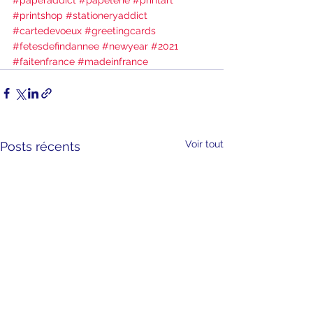
#paperaddict
#papeterie
#printart
#printshop
#stationeryaddict
#cartedevoeux
#greetingcards
#fetesdefindannee
#newyear
#2021
#faitenfrance
#madeinfrance
Voir tout
Posts récents