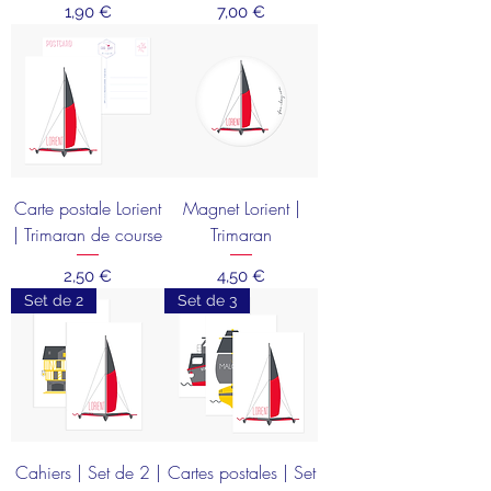
Prix
Prix
1,90 €
7,00 €
Carte postale Lorient
Magnet Lorient |
| Trimaran de course
Trimaran
Prix
Prix
2,50 €
4,50 €
Set de 2
Set de 3
Cahiers | Set de 2 |
Cartes postales | Set