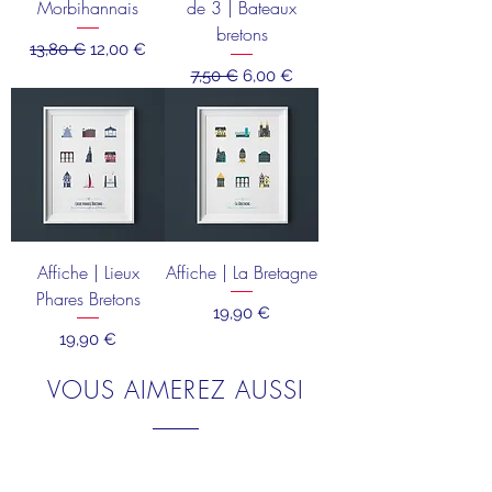
Morbihannais
de 3 | Bateaux
bretons
Prix original
Prix promotionnel
13,80 €
12,00 €
Prix original
Prix promotionnel
7,50 €
6,00 €
Affiche | Lieux
Affiche | La Bretagne
Phares Bretons
Prix
19,90 €
Prix
19,90 €
VOUS AIMEREZ AUSSI