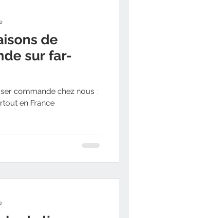
e
aisons de
de sur far-
asser commande chez nous :
partout en France
e