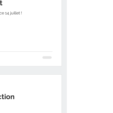
t
e 14 juillet !
ction