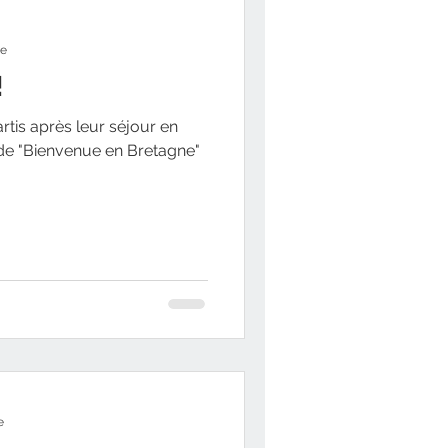
re
!
rtis après leur séjour en
de "Bienvenue en Bretagne"
e