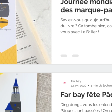
Journée mondial
des marque-pag
Saviez-vous qu'aujourd'hui 
du livre ? Ça tombe bien, c
vous avec Le Failler !
Far bay
12 avr. 2020
1 min de lectur
Far bay fête Pâ
Ding dong... vous les enten
Pâques sont passées ! Orga