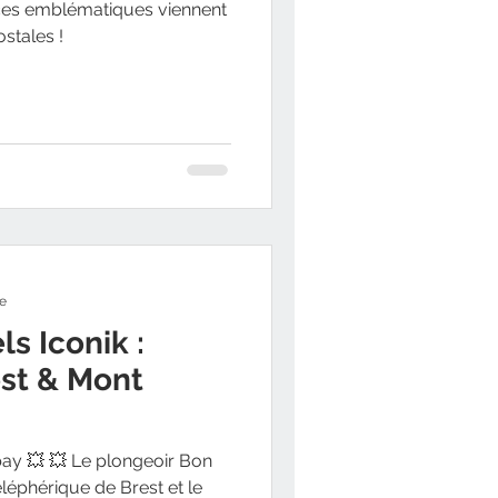
aces emblématiques viennent
ostales !
re
s Iconik :
est & Mont
bay 💥 💥 Le plongeoir Bon
léphérique de Brest et le