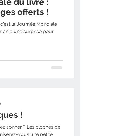
e du livre :
es offerts !
c'est la Journée Mondiale
ar on a une surprise pour
e
ques !
dez sonner ? Les cloches de
niserez-vous une petite