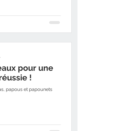
e
eaux pour une
réussie !
as, papous et papounets