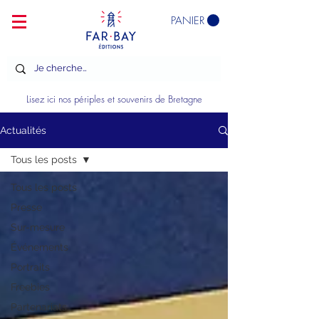
PANIER
Lisez ici nos périples et souvenirs de Bretagne
Actualités
Tous les posts
Tous les posts
Presse
Sur-mesure
Événements
Portraits
Freebies
Partenariats