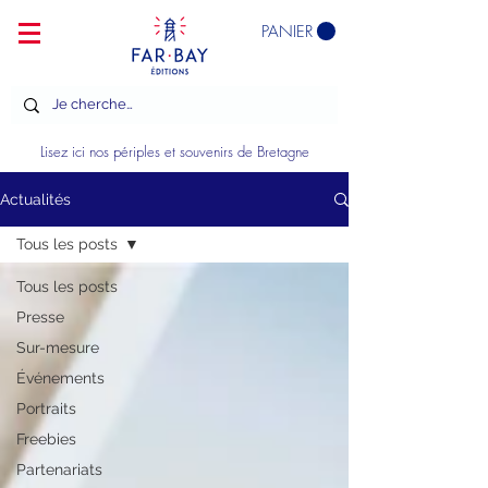
PANIER
Lisez ici nos périples et souvenirs de Bretagne
Actualités
Tous les posts
Tous les posts
Presse
Sur-mesure
Événements
Portraits
Freebies
Partenariats