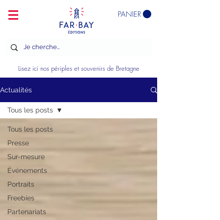
PANIER
Lisez ici nos périples et souvenirs de Bretagne
Actualités
Tous les posts
Tous les posts
Presse
Sur-mesure
Événements
Portraits
Freebies
Partenariats