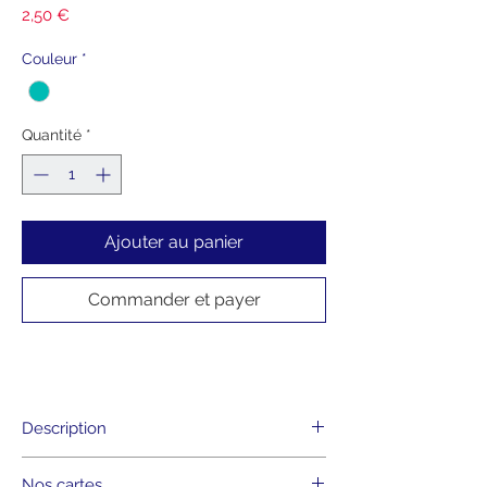
Prix
2,50 €
Couleur
*
Quantité
*
Ajouter au panier
Commander et payer
Description
• Format A6 (10,5 x 14,8 cm)
Nos cartes