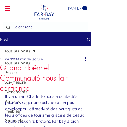
PANIER
Post
Tous les posts
14 avr. 2022
1 min de lecture
Tous les posts
Quand Ploërmel
Presse
Communauté nous fait
Sur-mesure
confiance
Événements
Il y a un an, Charlotte nous a contactés 
Portraits
pour envisager une collaboration pour 
développer l'attractivité des boutiques de 
Freebies
leurs offices de tourisme grâce à de beaux 
Partenariats
objets souvenirs bretons. Far bay a bien 