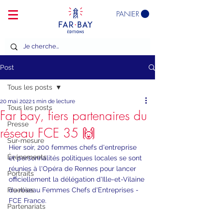
PANIER
Post
Tous les posts
20 mai 2022
1 min de lecture
Tous les posts
Far bay, fiers partenaires du
Presse
réseau FCE 35 🙌
Sur-mesure
Hier soir, 200 femmes chefs d'entreprise 
Événements
et personnalités politiques locales se sont 
réunies à l'Opéra de Rennes pour lancer 
Portraits
officiellement la délégation d'Ille-et-Vilaine 
Freebies
du réseau Femmes Chefs d'Entreprises - 
FCE France. 
Partenariats