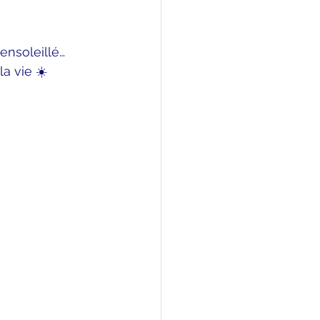
ensoleillé… 
la vie ☀️