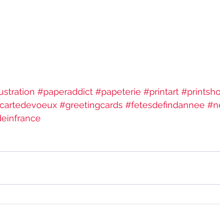
lustration
#paperaddict
#papeterie
#printart
#printsh
cartedevoeux
#greetingcards
#fetesdefindannee
#n
einfrance