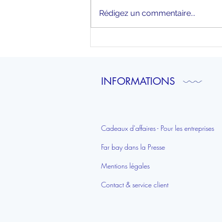
Rédigez un commentaire...
La superbe affiche du Mont
Saint-Michel de Far Bay
Éditions mise en avant dans
Mackenzie Home
INFORMATIONS
Cadeaux d'affaires - Pour les entreprises
Far bay dans la Presse
Mentions légales
Contact & service client