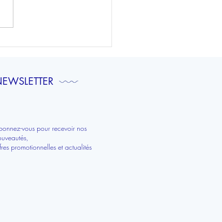
ions sur-mesure pour le
drier de l'avent de Laurent
niel
EWSLETTER
bonnez-vous pour recevoir nos
ouveautés,
fres promotionnelles et actualités