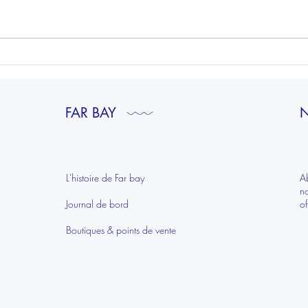
Chouette interview par Ouest-
Créat
France pour le calendrier de
calen
l'avent de Laurent Le Daniel
Le Da
FAR BAY
N
L'histoire de Far bay
A
n
Journal de bord
of
Boutiques & points de vente