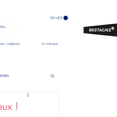
PANIER
ées cadeaux
La marque
ariats
œux !