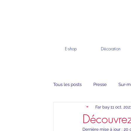
E-shop
Décoration
Tous les posts
Presse
Sur-m
Far bay
11 oct. 202
Découvrez
Dernière mise à jour :
20 