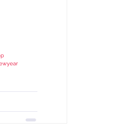
op
ewyear