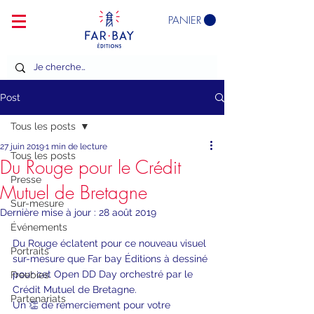
PANIER
Post
Tous les posts
27 juin 2019
1 min de lecture
Tous les posts
Du Rouge pour le Crédit
Presse
Mutuel de Bretagne
Sur-mesure
Dernière mise à jour :
28 août 2019
Événements
Du Rouge éclatent pour ce nouveau visuel 
Portraits
sur-mesure que Far bay Éditions à dessiné 
pour cet Open DD Day orchestré par le 
Freebies
Crédit Mutuel de Bretagne.
Partenariats
Un 👏 de remerciement pour votre 